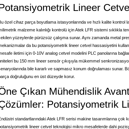
Potansiyometrik Lineer Cetve
Bu özel cihaz parça boyutlama istasyonlarında ve hızlı kalite kontrol l
milimetrik malzeme kalınlığı kontrolü için Atek LFR
sistemi sıklıkla ter
çekilen yüzeylerde pürüzsüz çalışma sunar. Aynı zamanda metal presl
mekanizmalar da bu potansiyometrik lineer cetvel
hassasiyetini kulla
mesafe iletimi için 0-10V analog cetvel
modelini PLC panolarına bağlar
üniteleri bu 150 mm lineer sensör
çıkışıyla mükemmel senkronizasyon 
senaryolarında bile kararlı ve sapmasız konum doğrulaması sunar. Böyl
parça doğruluğunu en üst düzeyde korur.
Öne Çıkan Mühendislik Avanta
Çözümler: Potansiyometrik L
Endüstri standartlarındaki Atek LFR
serisi makine tasarımlarına çok kr
potansiyometrik lineer cetvel
teknolojisi mikro mesafelerde dahi pozis