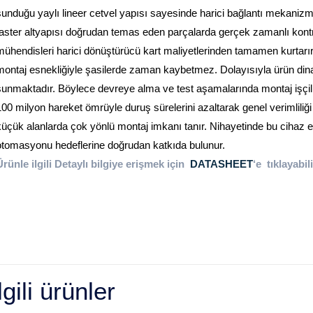
sunduğu yaylı lineer cetvel
yapısı sayesinde harici bağlantı mekanizm
taster altyapısı doğrudan temas eden parçalarda gerçek zamanlı kontro
mühendisleri harici dönüştürücü kart maliyetlerinden tamamen kurtarır
montaj esnekliğiyle şasilerde zaman kaybetmez. Dolayısıyla ürün din
sunmaktadır. Böylece devreye alma ve test aşamalarında montaj işçili
100 milyon hareket ömrüyle duruş sürelerini azaltarak genel verimliliği
küçük alanlarda çok yönlü montaj imkanı tanır. Nihayetinde bu cihaz en
otomasyonu hedeflerine doğrudan katkıda bulunur.
Ürünle ilgili Detaylı bilgiye erişmek için
DATASHEET
‘e tıklayabil
lgili ürünler