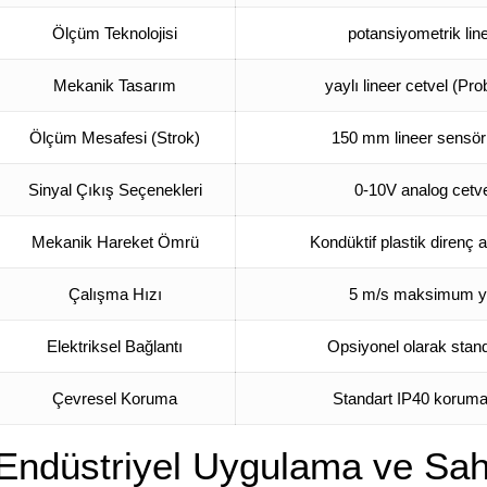
Ölçüm Teknolojisi
potansiyometrik lin
Mekanik Tasarım
yaylı lineer cetvel
(Prob
Ölçüm Mesafesi (Strok)
150 mm lineer sensör
Sinyal Çıkış Seçenekleri
0-10V analog cetv
Mekanik Hareket Ömrü
Kondüktif plastik direnç
Çalışma Hızı
5 m/s maksimum yük
Elektriksel Bağlantı
Opsiyonel olarak stan
Çevresel Koruma
Standart IP40 koruma
Endüstriyel Uygulama ve Sah