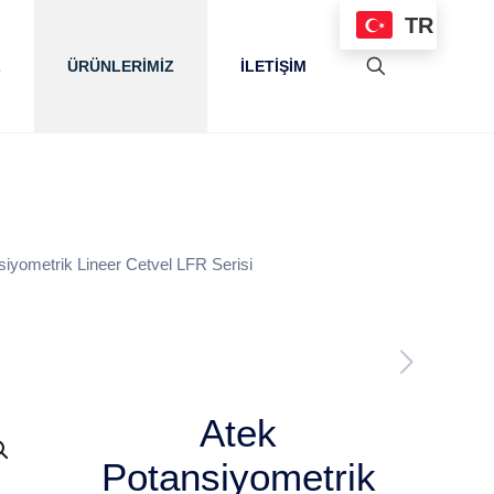
TR
L
ÜRÜNLERİMİZ
İLETİŞİM
siyometrik Lineer Cetvel LFR Serisi
Atek
Potansiyometrik