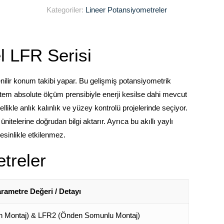
Kategoriler:
Lineer Potansiyometreler
l LFR Serisi
nilir konum takibi yapar. Bu gelişmiş potansiyometrik
Sistem absolute ölçüm prensibiyle enerji kesilse dahi mevcut
kle anlık kalınlık ve yüzey kontrolü projelerinde seçiyor.
nitelerine doğrudan bilgi aktarır. Ayrıca bu akıllı yaylı
sinlikle etkilenmez.
treler
rametre Değeri / Detayı
 Montaj) & LFR2
(Önden Somunlu Montaj)