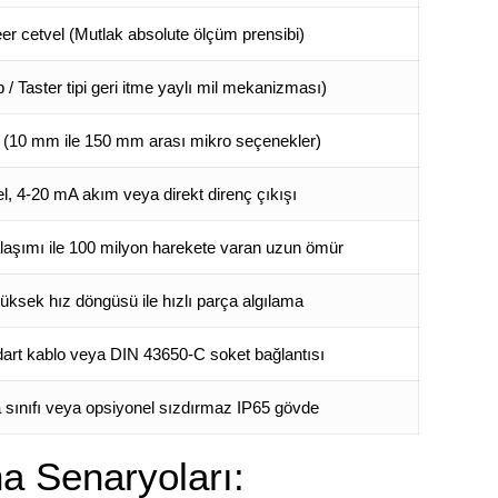
eer cetvel
(Mutlak absolute ölçüm prensibi)
 / Taster tipi geri itme yaylı mil mekanizması)
(10 mm ile 150 mm arası mikro seçenekler)
el
, 4-20 mA akım veya direkt direnç çıkışı
 alaşımı ile 100 milyon harekete varan uzun ömür
sek hız döngüsü ile hızlı parça algılama
dart kablo veya DIN 43650-C soket bağlantısı
 sınıfı veya opsiyonel sızdırmaz IP65 gövde
a Senaryoları: