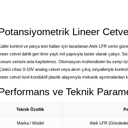
Potansiyometrik Lineer Cetve
Kalite kontrol ve parça test hatları için tasarlanan Atek LFR
serisi güve
lineer cetvel
dahili geri itme yaylı mil yapısıyla taster olarak çalışır. 
konum verisini asla kaybetmez. Otomasyon mühendisleri bu seriyi özelli
Çünkü cihaz 0-10V analog cetvel
veya akım çıkış sinyalleriyle kontrol ü
lineer cetvel
özel kondüktif plastik alaşımıyla mekanik aşınmalardan ke
Performans ve Teknik Parame
Teknik Özellik
Pa
Marka / Model
Atek LFR
(Gövdeden