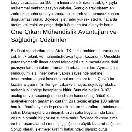
taşıyıcı arabalar bu 150 mm lineer sensör
üzeri strok çıkışıyla
mükemmel senkronizasyon yakalar. Sonuç olarak sistem en
zorlu uzun saha senaryolarında bile kararlı ve sapmasız konum
doğrulaması sunar. Böylece işletmeler yüksek stroklu hatlarda
üretim kalitesini ve parça doğruluğunu en üst düzeyde korur.
Öne Çıkan Mühendislik Avantajları ve
Sağladığı Çözümler
Endüstri standartlarındaki Atek LTK
serisi makine tasarımlarına
çok kritik teknik ve mühendislik avantajları kazandırır. Öncelikle
potansiyometrik lineer cetvel
teknolojisi uzun mesafelerde dahi
pozisyonlama hatalarını tamamen ortadan kaldırır. Ayrıca cihaz
sunduğu milsiz lineer cetvel
yapısı sayesinde makine
tasarımcılarına şasi boyunu kısaltma imkanı tanır. Çünkü bu
kızaklı altyapı milin ileri geri çıkarken ihtiyaç duyacağı ekstra
mekanik ölü bölge hesaplarını bitirir. Bununla birlikte 0-10V
analog cetvel
seçeneği mühendisleri harici dönüştürücü kart
maliyetlerinden tamamen kurtarır. Zira teknik ekipler 100 milyon
hareket ömrü sayesinde periyodik bakım masraflarını minimuma
indirir. Dolayısıyla ürün dinamik uzun saha koşullarında kararlı
ve uzun ömürlü bir çözüm sunmaktadır. Böylece devreye alma
ve test aşamalarında montaj işçiliğinden büyük tasarruf sağlanır.
Sonuç olarak işletmeler üretim hatlarındaki plansız duruş