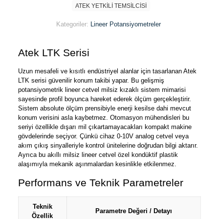
ATEK YETKİLİ TEMSİLCİSİ
Kategoriler:
Lineer Potansiyometreler
Atek LTK
Serisi
Uzun mesafeli ve kısıtlı endüstriyel alanlar için tasarlanan Atek
LTK
serisi güvenilir konum takibi yapar. Bu gelişmiş
potansiyometrik lineer cetvel
milsiz kızaklı sistem mimarisi
sayesinde profil boyunca hareket ederek ölçüm gerçekleştirir.
Sistem absolute ölçüm prensibiyle enerji kesilse dahi mevcut
konum verisini asla kaybetmez. Otomasyon mühendisleri bu
seriyi özellikle dışarı mil çıkartamayacakları kompakt makine
gövdelerinde seçiyor. Çünkü cihaz 0-10V analog cetvel
veya
akım çıkış sinyalleriyle kontrol ünitelerine doğrudan bilgi aktarır.
Ayrıca bu akıllı milsiz lineer cetvel
özel kondüktif plastik
alaşımıyla mekanik aşınmalardan kesinlikle etkilenmez.
Performans ve Teknik Parametreler
Teknik
Parametre Değeri / Detayı
Özellik