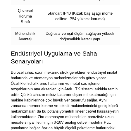
Çevresel
Standart IP40 (Kızak baş aşağı monte
Koruma
edilirse IP54 yüksek koruma)
Sınıfı
Mühendislik
Doğrusal ve eşit ölçüm sağlayan yüksek
Avantajı
doğrusallıklı kararlı yapı
Endüstriyel Uygulama ve Saha
Senaryoları
Bu özel cihaz uzun mekanik strok gerektiren endüstriyel imalat
hatlarında ve otomasyon mekanizmalarında görev yapar.
Özellikle hidrolik pres hatlarının ve metal sac işleme
tezgahlarının ana eksenleri için Atek LTK
sistemi sıklıkla tercih
edilir. Çünkü cihazın milsiz tasarımı dışarı mil uzatmadığı için
makine kabinlerinde çok büyük yer tasarrufu sağlar. Aynı
zamanda mermer kesme ve tekstil makinelerindeki geniş köprü
mekanizmaları da bu potansiyometrik lineer cetvel
hassasiyetini
kullanmaktadır. Zira otomasyon mühendisleri parazitsiz uzun
mesafe sinyal iletimi için 0-10V analog cetvel
modelini PLC
panolarına bağlar. Ayrıca büyük ölçekli paketleme hatlarındaki