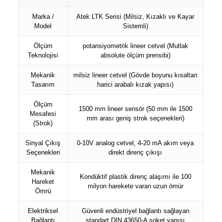
Marka /
Atek LTK
Serisi (Milsiz, Kızaklı ve Kayar
Model
Sistemli)
Ölçüm
potansiyometrik lineer cetvel
(Mutlak
Teknolojisi
absolute ölçüm prensibi)
Mekanik
milsiz lineer cetvel
(Gövde boyunu kısaltan
Tasarım
harici arabalı kızak yapısı)
Ölçüm
1500 mm lineer sensör
(50 mm ile 1500
Mesafesi
mm arası geniş strok seçenekleri)
(Strok)
Sinyal Çıkış
0-10V analog cetvel
, 4-20 mA akım veya
Seçenekleri
direkt direnç çıkışı
Mekanik
Kondüktif plastik direnç alaşımı ile 100
Hareket
milyon harekete varan uzun ömür
Ömrü
Elektriksel
Güvenli endüstriyel bağlantı sağlayan
Bağlantı
standart DIN 43650-A soket yapısı