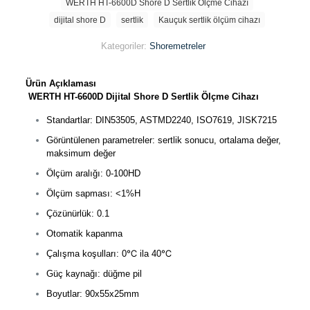
WERTH HT-6600D Shore D Sertlik Ölçme Cihazı
dijital shore D
sertlik
Kauçuk sertlik ölçüm cihazı
Kategoriler:
Shoremetreler
Ürün Açıklaması
WERTH HT-6600D Dijital Shore D Sertlik Ölçme Cihazı
Standartlar: DIN53505, ASTMD2240, ISO7619, JISK7215
Görüntülenen parametreler: sertlik sonucu, ortalama değer,
maksimum değer
Ölçüm aralığı: 0-100HD
Ölçüm sapması: <1%H
Çözünürlük: 0.1
Otomatik kapanma
Çalışma koşulları: 0℃ ila 40℃
Güç kaynağı: düğme pil
Boyutlar: 90x55x25mm