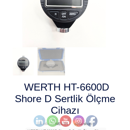
WERTH HT-6600D
Shore D Sertlik Ölçme
Cihazı
Etiketler:
WERTH
dijital shore